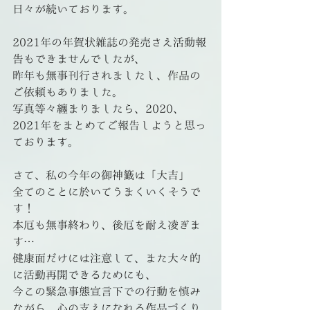
日々が続いております。
2021年の年賀状雑誌の発売さえ活動報
告もできませんでしたが、
昨年も無事刊行されましたし、作品の
ご依頼もありました。
写真等々纏まりましたら、2020、
2021年をまとめてご報告しようと思っ
ております。
さて、私の今年の御神籤は「大吉」
全てのことに於いてうまくいくそうで
す！
本厄も無事終わり、後厄を耐え凌ぎま
す…
健康面だけには注意して、また大々的
に活動再開できるためにも、
今この緊急事態宣言下での行動を慎み
ながら、心の支えになれる作品づくり