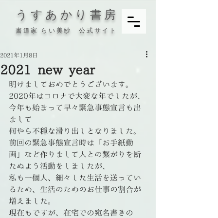
うすあかり書房
書道家 らい美紗 公式サイト
2021年1月8日
2021 new year
明けましておめでとうございます。
2020年はコロナで大変な年でしたが、
今年も始まって早々緊急事態宣言も出
まして
何やら不穏な滑り出しとなりました。
前回の緊急事態宣言時は「お手紙動
画」など作りまして人との繋がりを断
たぬよう活動をしましたが、
私も一個人、細々した生活を送ってい
るため、生活のためのお仕事の割合が
増えました。
現在もですが、在宅での宛名書きの