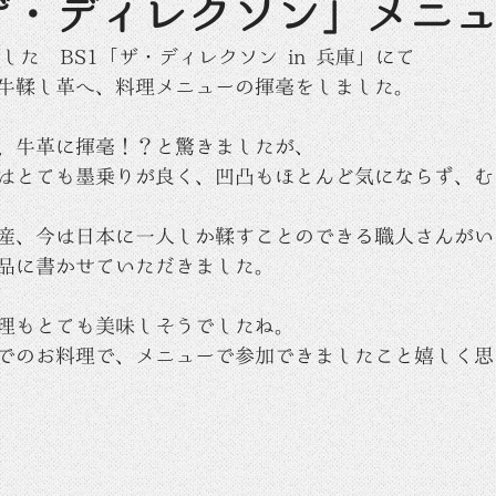
ザ・ディレクソン」メニ
した　BS1「ザ・ディレクソン in 兵庫」にて
牛鞣し革へ、料理メニューの揮毫をしました。
、牛革に揮毫！？と驚きましたが、
はとても墨乗りが良く、凹凸もほとんど気にならず、む
産、今は日本に一人しか鞣すことのできる職人さんがい
品に書かせていただきました。
理もとても美味しそうでしたね。
でのお料理で、メニューで参加できましたこと嬉しく思