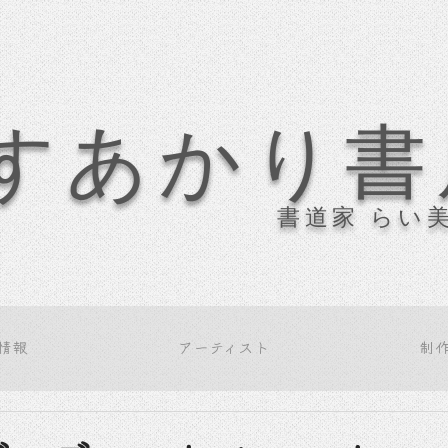
すあかり書
書道家 らい
情報
アーティスト
制