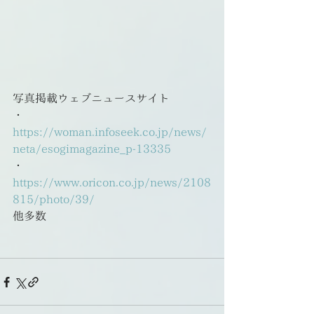
写真掲載ウェブニュースサイト
・
https://woman.infoseek.co.jp/news/
neta/esogimagazine_p-13335
・
https://www.oricon.co.jp/news/2108
815/photo/39/
他多数