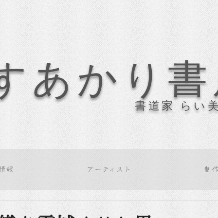
すあかり書
書道家 らい
情報
アーティスト
制