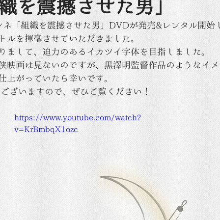
織を震撼させた男」
Vシネ「組織を震撼させた男」DVDが発売&レンタル開始
トルを揮毫させていただきました。
りまして、迫力のあるイカツイ字体を目指しました。
侠映画は見ないのですが、黒澤明監督作品のようなイメ
仕上がっていたら幸いです。
編もございますので、ぜひご覧ください！
https://www.youtube.com/watch?
v=KrBmbqX1ozc