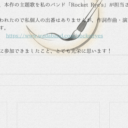
本作の主題歌を私のバンド「Rocket Rye's」が担
われたので私個人の出番はありませんが、作詞作曲・演
す。
　　
https://www.wadaband.com/rocketryes
に参加できましたこと、とても光栄に思います！