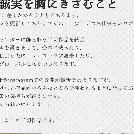
誠実を胸にきざむこと
後半に差しかかろうとしております。
グを更新しておりませんが；、少しずつお仕事をいただ
センターに飾られる半切作品を納品、
ルを書きまして、台本に載ったり、
私より先にニューヨークに渡米したり、
グローバルになりつつあります。
okやinstagramでの公開が最新ではありますが、
けれど作品がいろんなところで使われるようになってお
栄の気持ちが絶えません。
くお願いいたします。
しました半切作品です。