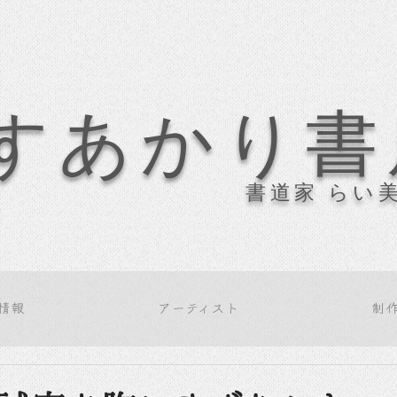
すあかり書
書道家 らい
情報
アーティスト
制